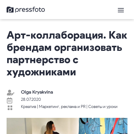
Арт-коллаборация. Как
брендам организовать
партнерство с
художниками
Olga Kryakvina

28.07.2020

Креатив
|
Маркетинг, реклама и PR
|
Советы и уроки
