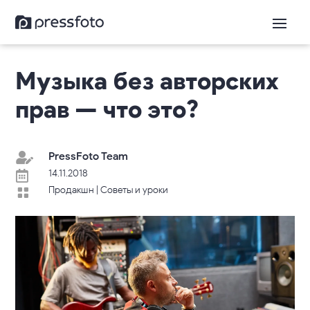
Музыка без авторских
прав — что это?
PressFoto Team

14.11.2018

Продакшн
|
Советы и уроки
