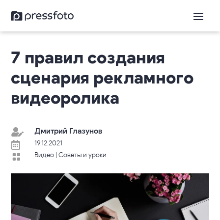
7 правил создания
сценария рекламного
видеоролика
Дмитрий Глазунов

19.12.2021

Видео
|
Советы и уроки
