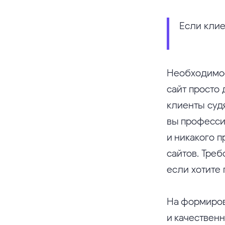
Если клие
Необходимос
сайт просто 
клиенты судя
вы професси
и никакого п
сайтов. Треб
если хотите 
На формиров
и качествен