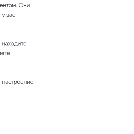
ентом. Они
 у вас
, находите
аете
е настроение