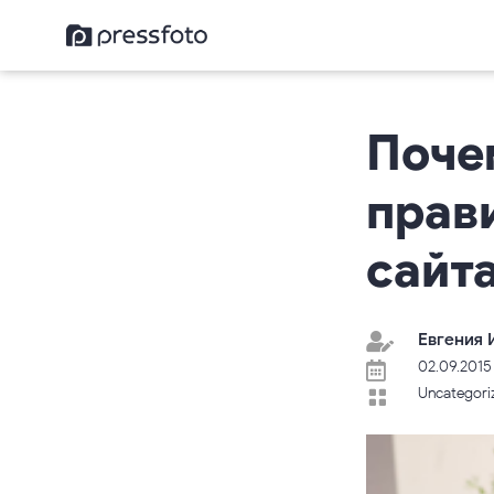
Поче
прав
сайт
Евгения 

02.09.2015

Uncategori
