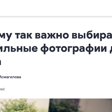
му так важно выбира
ильные фотографии 
а
Исмагилова
zed