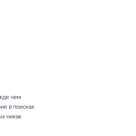
жде чем
ие в поисках
ых никак