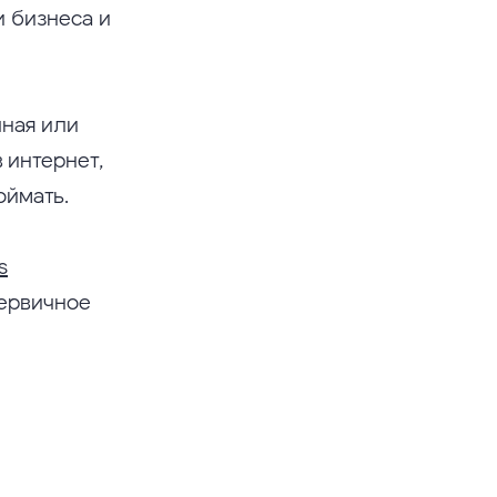
и бизнеса и
чная или
 интернет,
оймать.
s
первичное