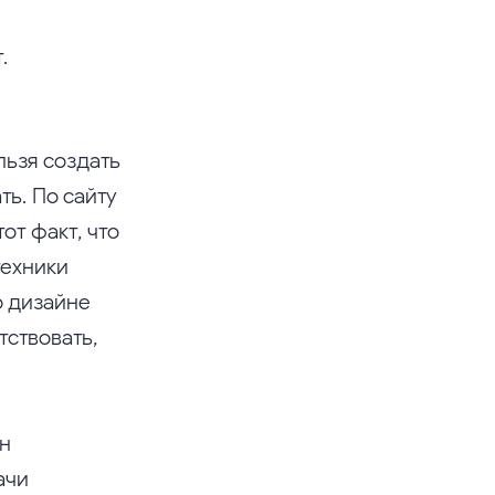
.
льзя создать
ть. По сайту
от факт, что
техники
о дизайне
тствовать,
йн
ачи