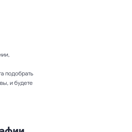
нии,
та подобрать
вы, и будете
рафии