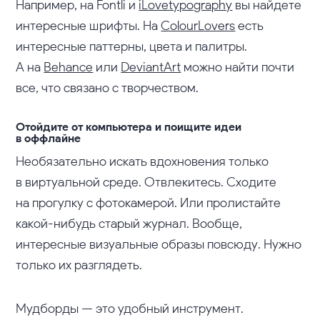
Например, на Fontli и
iLovetypography
вы найдете
интересные шрифты. На
ColourLovers
есть
интересные паттерны, цвета и палитры.
А на
Behance
или
DeviantArt
можно найти почти
все, что связано с творчеством.
Отойдите от компьютера и поищите идеи
в оффлайне
Необязательно искать вдохновения только
в виртуальной среде. Отвлекитесь. Сходите
на прогулку с фотокамерой. Или пролистайте
какой-нибудь старый журнал. Вообще,
интересные визуальные образы повсюду. Нужно
только их разглядеть.
Мудборды — это удобный инструмент.