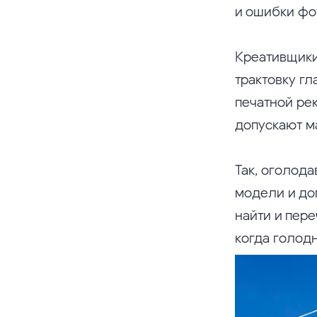
и ошибки фо
Креативщики
трактовку гл
печатной ре
допускают ма
Так, оголод
модели и доп
найти и пере
когда голод