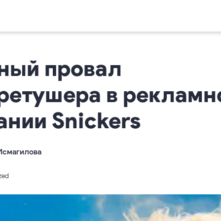
ный провал
ретушера в рекламн
ании Snickers
Исмагилова
zed