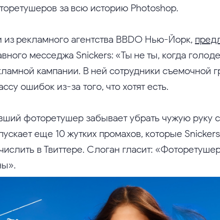
торетушеров за всю историю Photoshop.
 из рекламного агентства BBDO Нью-Йорк,
пред
авного месседжа Snickers: «Ты не ты, когда голод
кламной кампании. В ней сотрудники съемочной 
ссу ошибок из-за того, что хотят есть.
авший фоторетушер забывает убрать чужую руку с
ускает еще 10 жутких промахов, которые Snicker
числить в Твиттере. Слоган гласит: «Фоторетуше
ны».