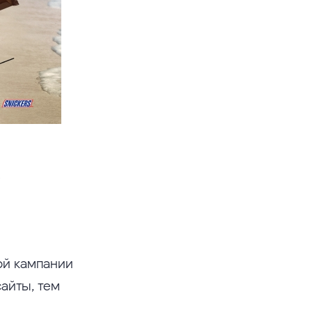
.
ой кампании
айты, тем