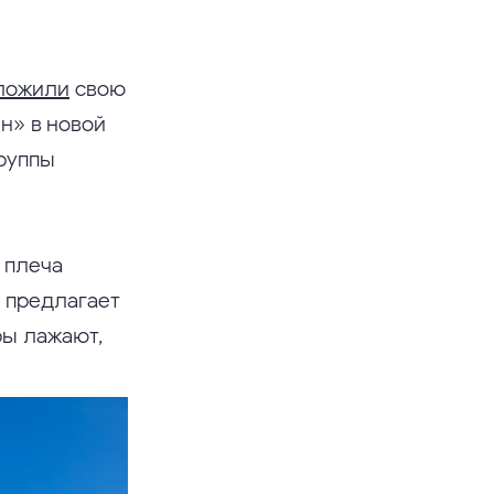
ложили
свою
ен» в новой
группы
 плеча
s предлагает
ры лажают,