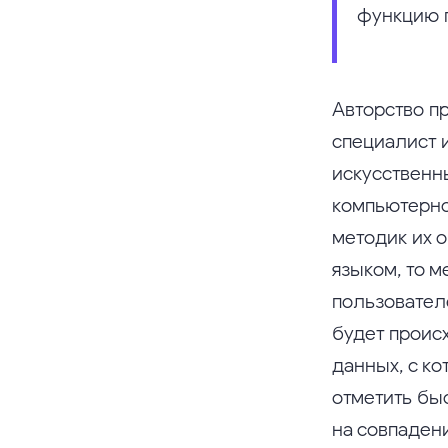
функцию п
Авторство п
специалист 
искусственн
компьютерно
методик их 
языком, то м
пользовател
будет проис
данных, с к
отметить бы
на совпаден