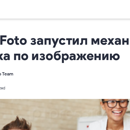
sFoto запустил меха
ка по изображению
o Team
zed