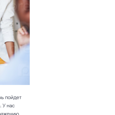
чь пойдет
 У нас
ражению.