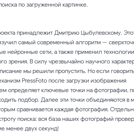
оиска по загруженной картинке.
роекта принадлежит Дмитрию Цыбулевскому. Это
изучил самый современный алгоритм — сверхто
ые нейронные сети, а также применил технологи
го зрения. В силу чрезвычайно научного характе
описание мы решили пропустить. Но если говорит
еханизм PressFoto после загрузки изображения
ем определяет ключевые точки на фотографии, п
ходить подбор. Далее эти точки объединяются в 
оторым сравнивается каждая фотография. Отдельн
строту поиска: вся база наших фотографий провер
ие менее двух секунд!