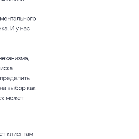
оментального
а. И у нас
механизма,
оиска
определить
на выбор как
ск может
ет клиентам