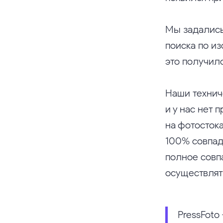
Мы задались
поиска по и
это получило
Наши технич
и у нас нет
на фотосток
100% совпад
полное совп
осуществлять
PressFoto