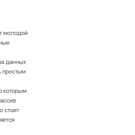
т молодой
чные
и
ра данных
ь простым
о которым
массив
о стоит
яется