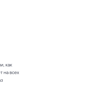
и, как
т на всех
аз