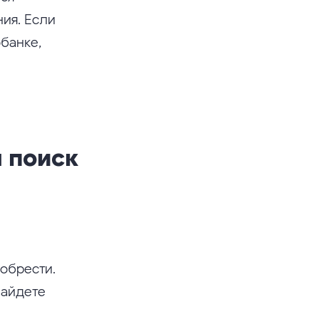
ния. Если
обанке,
 поиск
иобрести.
найдете