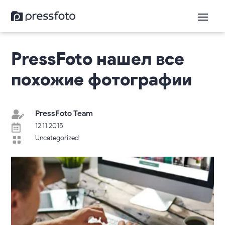
PressFoto нашел все
похожие фотографии
PressFoto Team

12.11.2015

Uncategorized
