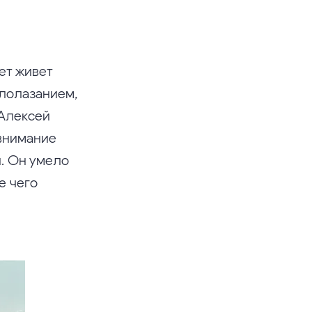
ет живет
алолазанием,
 Алексей
 внимание
. Он умело
е чего