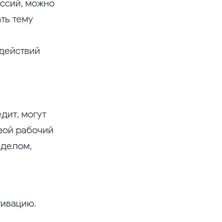
ессий, можно
ть тему
 действий
дит, могут
свой рабочий
 делом,
тивацию.