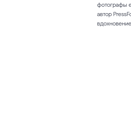
фотографы е
автор PressF
вдохновение