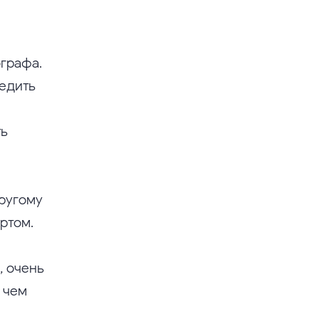
ографа.
ледить
ть
другому
ртом.
, очень
 чем