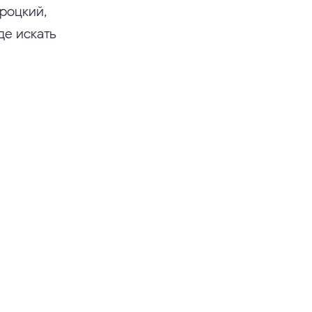
роцкий,
де искать