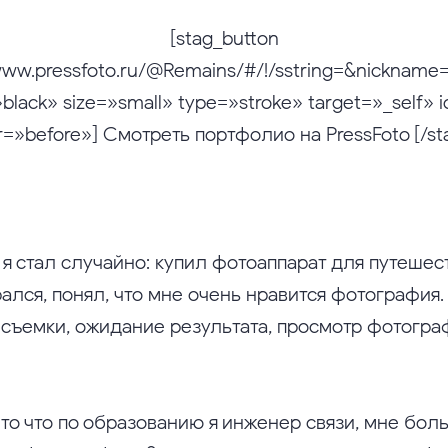
[stag_button
//www.pressfoto.ru/@Remains/#/!/sstring=&nick
»black» size=»small» type=»stroke» target=»_self» 
r=»before»] Смотреть портфолио на PressFoto [/st
я стал случайно: купил фотоаппарат для путешест
ался, понял, что мне очень нравится фотография.
 съемки, ожидание результата, просмотр фотогра
то что по образованию я инженер связи, мне бол