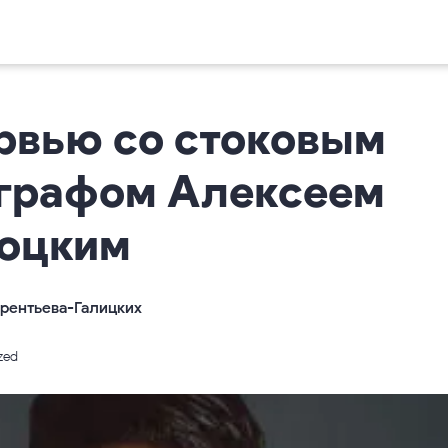
рвью со стоковым
графом Алексеем
оцким
рентьева-Галицких
zed