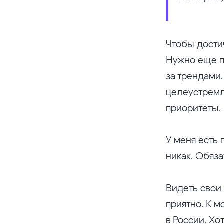
Чтобы дости
Нужно еще п
за трендами
целеустремл
приоритеты.
У меня есть 
никак. Обяз
Видеть свои
приятно. К 
в России. Хо