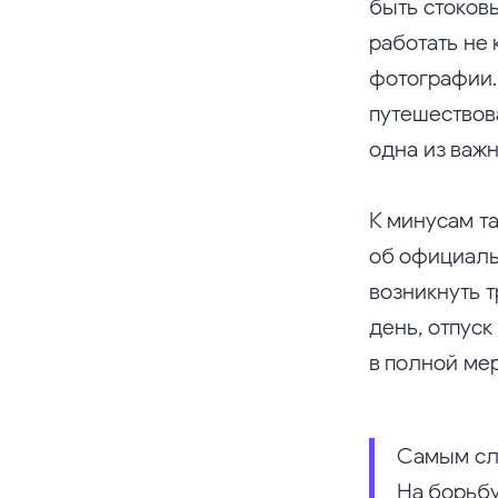
быть стоков
работать не
фотографии.
путешествов
одна из важ
К минусам та
об официальн
возникнуть т
день, отпус
в полной ме
Самым сл
На борьбу