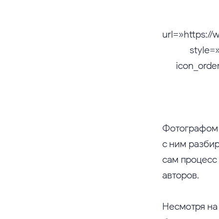
url=»https:
style=
icon_orde
Фотографом 
с ним разбир
сам процесс
авторов.
Несмотря на 