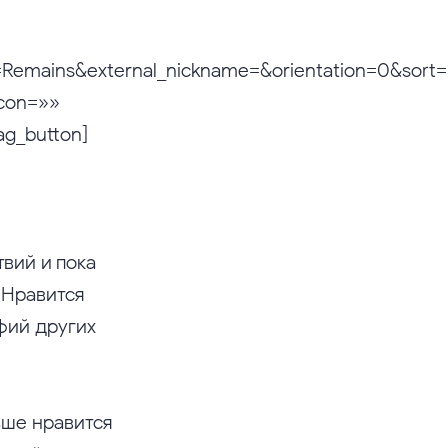
name=Remains&external_nickname=&orientation=
icon=»»
ag_button]
вий и пока
 Нравится
фий других
ьше нравится