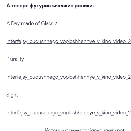
А теперь футуристические ролики:
A Day made of Glass 2
Interfejsy_budushhego_voploshhennye_v_kino_video_
Plurality
Interfejsy_budushhego_voploshhennye_v_kino_video_2
Sight
Interfejsy_budushhego_voploshhennye_v_kino_video_2
Источник: www.designyourway.net