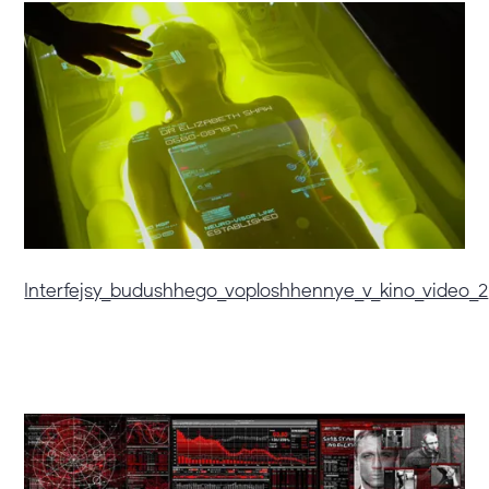
Interfejsy_budushhego_voploshhennye_v_kino_video_2
3.
007: Координаты Скайфолл (Skyfall, 2012)