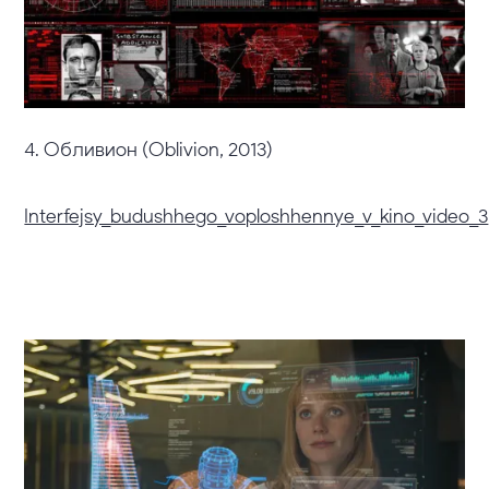
4. Обливион (Oblivion, 2013)
Interfejsy_budushhego_voploshhennye_v_kino_video_3
5.
Мстители (The Avengers, 2012)