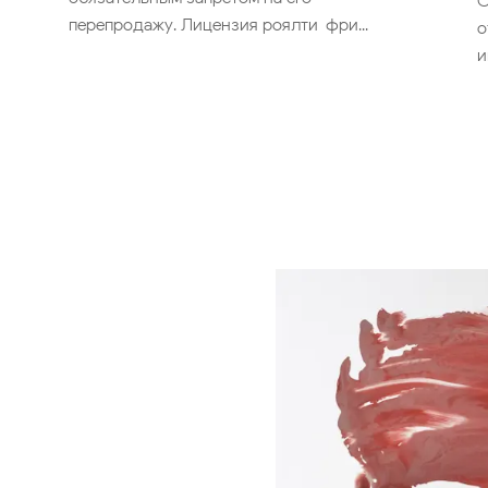
С
перепродажу. Лицензия роялти-фри...
о
и