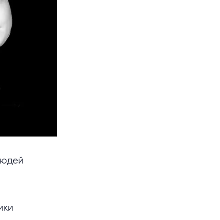
людей
ики