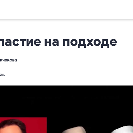
ластие на подходе
кчакова
zed