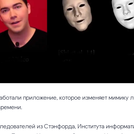
аботали приложение, которое изменяет мимику 
времени.
ледователей из Стэнфорда, Института информат