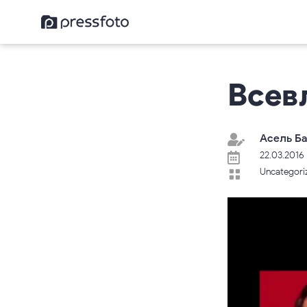
Всев
Асель Ба

22.03.2016

Uncategori
