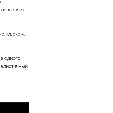
а
 позволяет
человеком,
ца одного
еалистичный