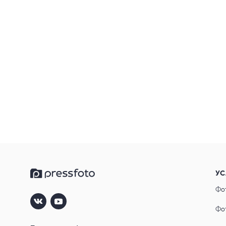
УС
Фо
Фо