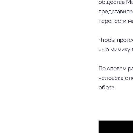
общества Ма
представила
перенести м
Чтобы проте
чью мимику в
По словам р
человека с 
образ.