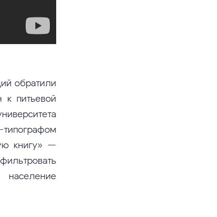
ций обратили
н к питьевой
ниверситета
-типографом
ую книгу» —
фильтровать
 население