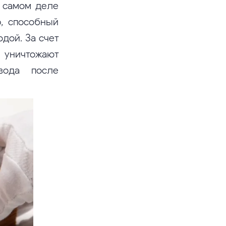
а самом деле
р, способный
дой. За счет
уничтожают
вода после