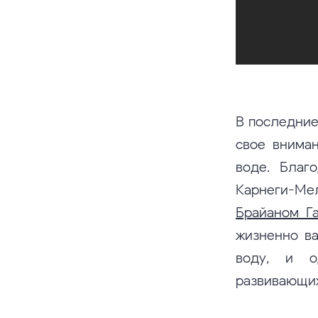
В последние
свое вниман
воде. Благ
Карнеги-Ме
Брайаном Г
жизненно в
воду, и о
развивающих