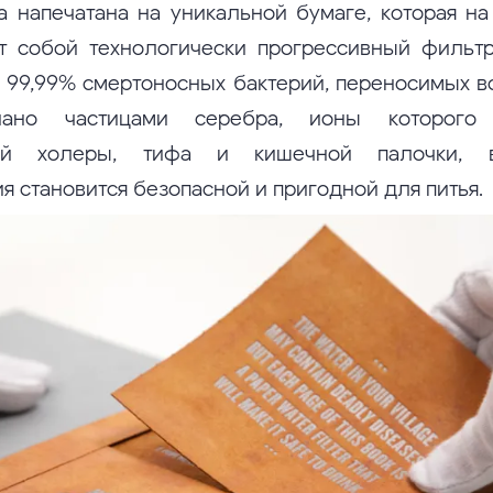
а напечатана на уникальной бумаге, которая н
т собой технологически прогрессивный фильт
о 99,99% смертоносных бактерий, переносимых во
нано частицами серебра, ионы которого 
лей холеры, тифа и кишечной палочки, 
я становится безопасной и пригодной для питья.