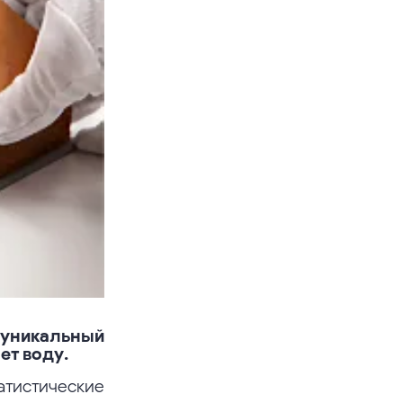
уникальный
ет воду.
атистические