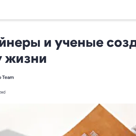
йнеры и ученые соз
у жизни
o Team
zed