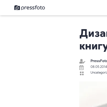
Диза
книг
PressFot

08.05.2014

Uncategori
