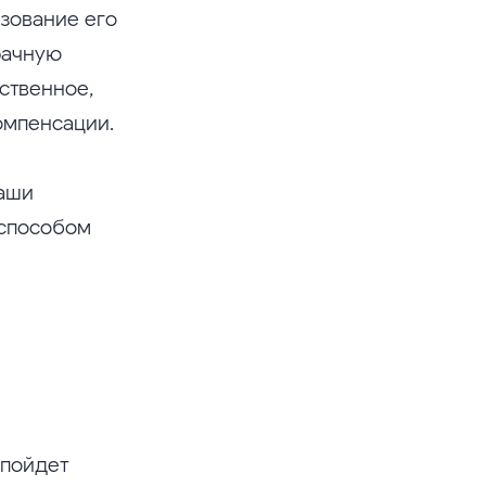
зование его
рачную
ственное,
омпенсации.
ваши
 способом
 пойдет