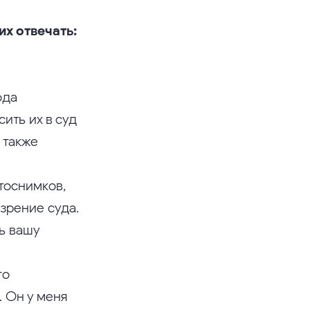
их отвечать:
ода
ить их в суд
 также
тоснимков,
зрение суда.
ь вашу
го
 Он у меня