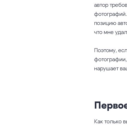
автор требо
фотографий.
позицию авто
что мне уда
Поэтому, есл
фотографии,
нарушает ва
Перво
Как только в