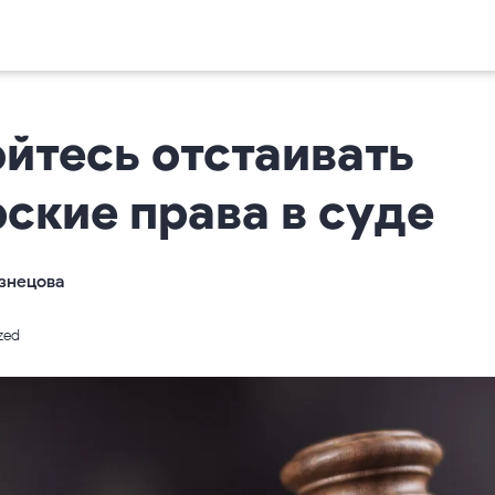
ойтесь отстаивать
ские права в суде
знецова
zed