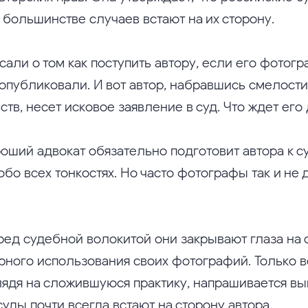
в большинстве случаев встают на их сторону.
сали о том как поступить автору, если его фотог
 опубликовали. И вот автор, набравшись смелости
ств, несет исковое заявление в суд. Что ждет ег
оший адвокат обязательно подготовит автора к с
обо всех тонкостях. Но часто фотографы так и не
еред судебной волокитой они закрывают глаза на 
рного использования своих фотографий. Только во
лядя на сложившуюся практику, напрашивается вы
уды почти всегда встают на сторону автора.