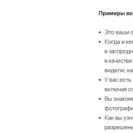
Примеры воп
Это ваши 
Когда и к
в загородн
в качестве
видели, к
У вас ест
включая с
Вы знаком
фотографию
Как вы уз
разрешени