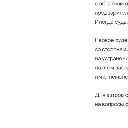
в обратном 
предварител
Иногда судьи
Первое суде
со сторонам
на устранен
на этом засе
и что немало
Для автора 
на вопросы с