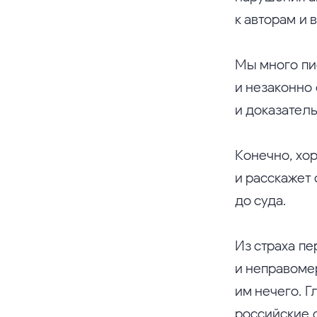
к авторам и 
Мы много пи
и незаконно
и доказатель
Конечно, хор
и расскажет 
до суда.
Из страха п
и неправоме
им нечего. Г
российские с