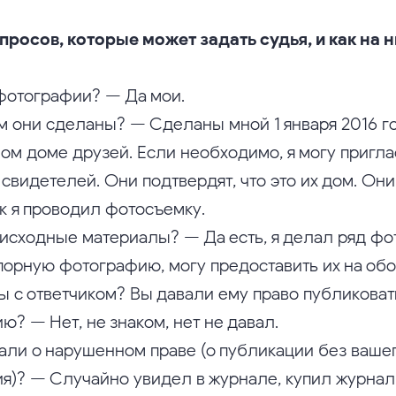
росов, которые может задать судья, и как на н
фотографии? — Да мои.
ем они сделаны? — Сделаны мной 1 января 2016 г
ом доме друзей. Если необходимо, я могу приглас
 свидетелей. Они подтвердят, что это их дом. Они
ак я проводил фотосъемку.
ь исходные материалы? — Да есть, я делал ряд фо
порную фотографию, могу предоставить их на обо
ы с ответчиком? Вы давали ему право публиковат
? — Нет, не знаком, нет не давал.
нали о нарушенном праве (о публикации без ваше
я)? — Случайно увидел в журнале, купил журнал.