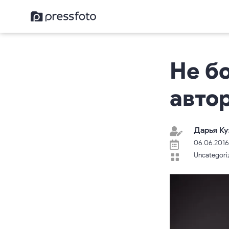
Не б
автор
Дарья Ку

06.06.2016

Uncategori
