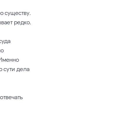
о существу.
ывает редко.
суда
но
 Именно
о сути дела
 отвечать