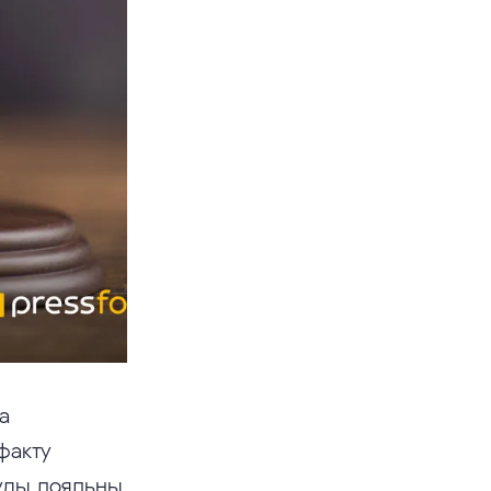
а
факту
суды лояльны