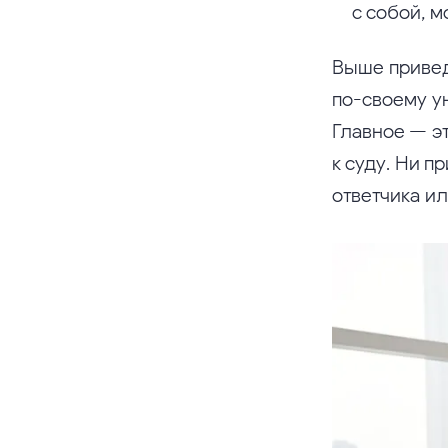
с собой, 
Выше привед
по-своему у
Главное — э
к суду. Ни п
ответчика или