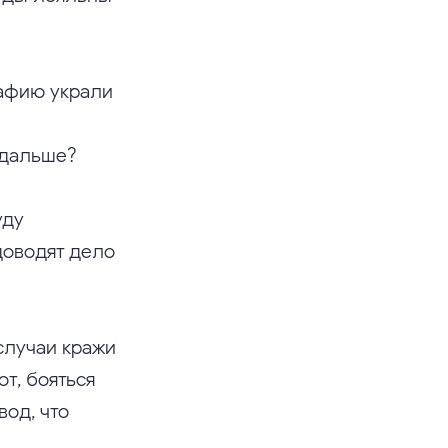
рафию украли
о дальше?
уду
 доводят дело
случаи кражи
т, бояться
вод, что