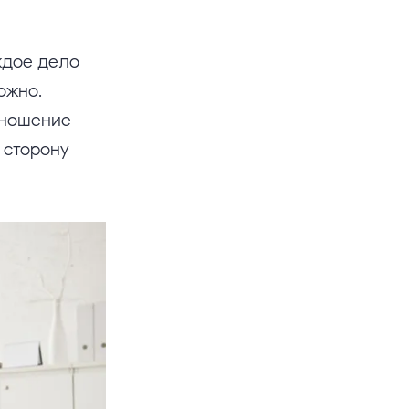
ждое дело
ожно.
тношение
в сторону