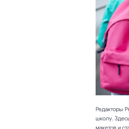
Редакторы P
школу. Здес
макетов и ст