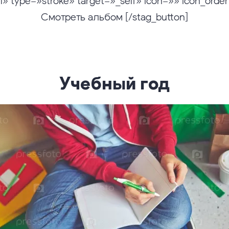
l» type=»stroke» target=»_self» icon=»» icon_orde
Смотреть альбом [/stag_button]
Учебный год