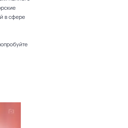
орские
й в сфере
попробуйте