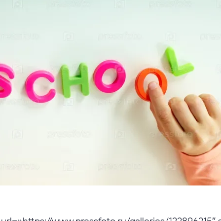
 url=»https://www.pressfoto.ru/galleries/122896215″ 