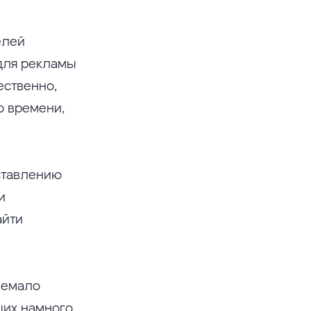
елей
для рекламы
ественно,
о времени,
ставлению
и
айти
немало
ших намного