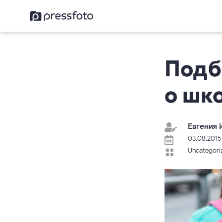
Подб
о шк
Евгения 

03.08.2015

Uncategori
