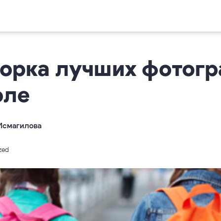
орка лучших фотог
оле
Исмагилова
zed