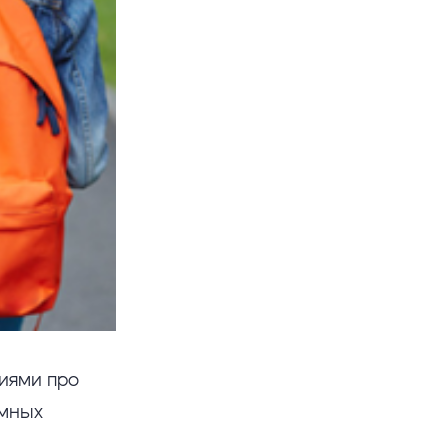
иями про
амных