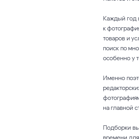
Каждый год 
к фотографи
товаров и ус
поиск по мн
особенно у т
Именно поэт
редакторски
фотографиям
на главной с
Подборки вы
времени для