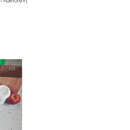
r=»before»]