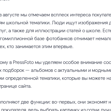
в августе мы отмечаем всплеск интереса покупат
ям школьной тематики. Люди ищут изображения 
луг, а также для иллюстрации статей о школе. Ест
огомиллионной базе фотобанков отнимает немал
ех, кто занимается этим впервые.
ому в PressFoto мы уделяем особое внимание со
х подборок — альбомов с актуальными и модным
и определенной тематики, которые вы можете н
транице сайта.
полняют две функции: во-первых, они экономят 
 покупателя, ведь выбрать картинку из сотни луч