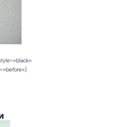
style=»black»
r=»before»]
и