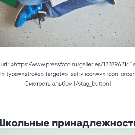
 url=»https://www.pressfoto.ru/galleries/122896216″ 
l» type=»stroke» target=»_self» icon=»» icon_orde
Смотреть альбом [/stag_button]
Школьные принадлежност